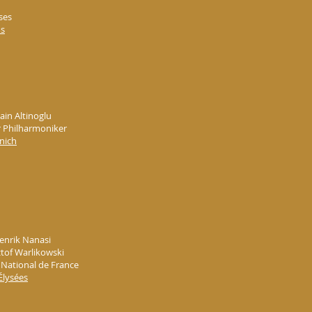
ses
ms
lain Altinoglu
 Philharmoniker
nich
Henrik Nanasi
ztof Warlikowski
 National de France
Élysées