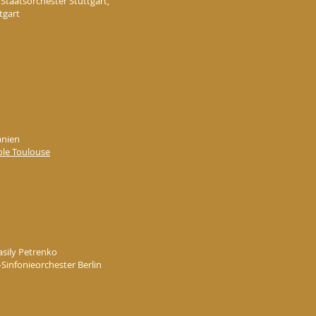
 Staatsorchester Stuttgart,
tgart
anien
ole Toulouse
asily Petrenko
Sinfonieorchester Berlin