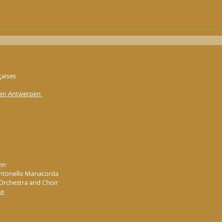
çaises
eren Antwerpen
nn
 Antonello Manacorda
 Orchestra and Choir
se