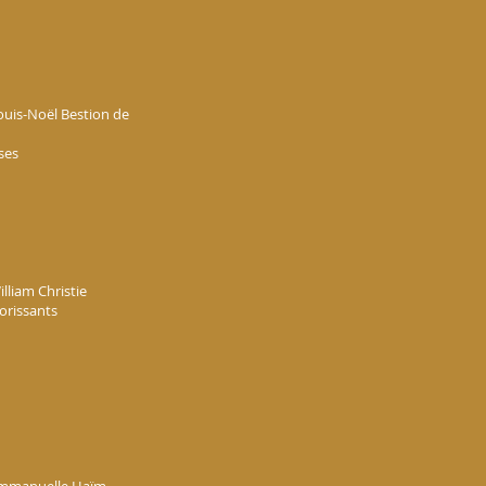
Louis-Noël Bestion de
ses
illiam Christie
lorissants