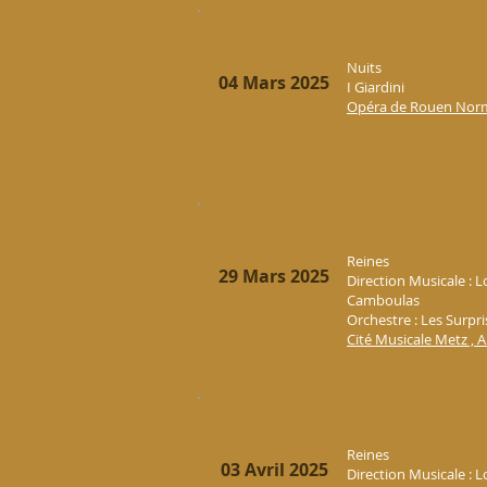
Nuits
04 Mars 2025
I Giardini
Opéra de Rouen Norma
Reines
29 Mars 2025
Direction Musicale : 
Camboulas
Orchestre : Les Surpri
Cité Musicale Metz , A
Reines
03 Avril 2025
Direction Musicale : 