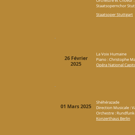
Orchestre et Choeur :
Staatsopernchor Stut
Staatsoper Stuttgart
La Voix Humaine
26 Février
Piano : Christophe M
2025
Opéra National Capit
Shéhérazade
01 Mars 2025
Direction Musicale : V
Orchestre :
Rundfunk-
Konzerthaus Berlin