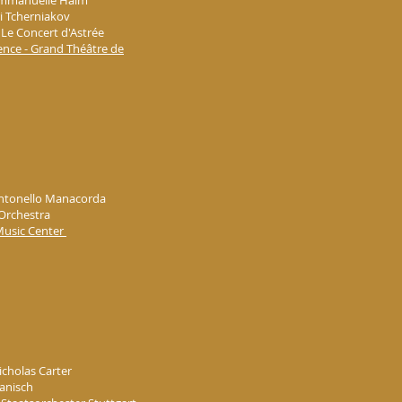
 Emmanuelle Haïm
ri Tcherniakov
 Le Concert d'Astrée
vence - Grand Théâtre de
 Antonello Manacorda
 Orchestra
Music Center
icholas Carter
Ranisch