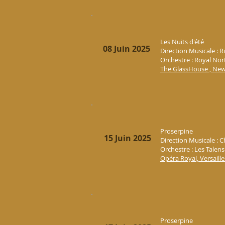
Les Nuits d'été
08 Juin 2025
Direction Musicale : R
Orchestre :
Royal Nor
The GlassHouse , New
Proserpine
15 Juin 2025
Direction Musicale : 
Orchestre : Les Talen
Opéra Royal, Versaille
Proserpine