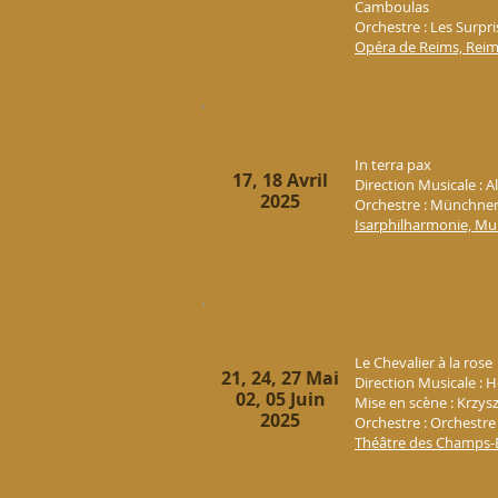
Camboulas
Orchestre : Les Surpri
Opéra de Reims, Rei
In terra pax
17, 18 Avril
Direction Musicale : A
2025
Orchestre : Münchner
Isarphilharmonie, Mu
Le Chevalier à la rose
21, 24, 27 Mai
Direction Musicale : 
02, 05 Juin
Mise en scène : Krzys
2025
Orchestre : Orchestre
Théâtre des Champs-