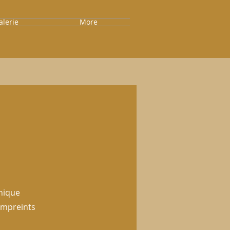
alerie
More
onique
 empreints