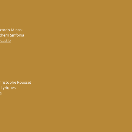
icardo Minasi
thern Sinfonia
castle
Christophe Rousset
s Lyriques
s