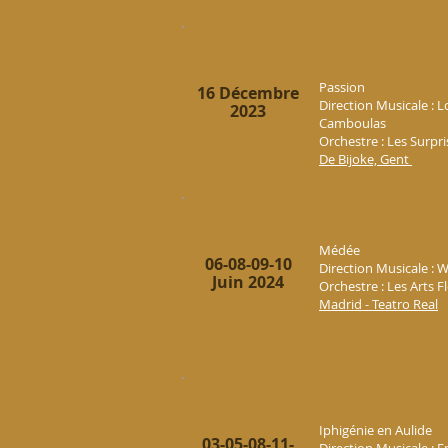
Passion
16 Décembre
Direction Musicale : 
2023
Camboulas
Orchestre : Les Surpri
De Bijoke, Gent
Médée
06-08-09-10
Direction Musicale : W
Juin 2024
Orchestre : Les Arts F
Madrid - Teatro Real
Iphigénie en Aulide
03-05-08-11-