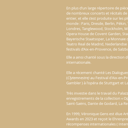
En plus d’un large répertoire de piè
de nombreux concerts et récitals de
entier, et elle s’est produite sur les
monde : Paris, Dresde, Berlin, Pékin,
Londres, Tanglewood, Stockholm, M
Opera House de Covent Garden, Staa
Bayerische Staatsoper, La Monnaie d
Teatro Real de Madrid, Nederlandse
festivals d’Aix-en-Provence, de Sal
Elle a ainsi chanté sous la directio
internationale.
Elle a récement chanté Les Dialogue
(
Clytemnestre)
au Festival d'Aix-en-P
Gambler ) à l'opéra de Stuttgart et 
Très investie dans le travail du Pa
enregistrements de la collection « 
Saint-Saëns, Dante de Godard, La R
En 1999, Véronique Gens est élue Arti
Awards en 2023 et reçoit le Ehrenpre
récompenses internationales ( Inter