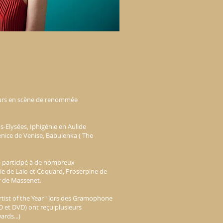
tteurs en scène de renommée
-Elysées, Iphigénie en Aulide
enice de Venise, Babulenka ( The
a participé à de nombreux
ie de Lalo et Coquard, Proserpine de
r de Massenet.
Artist of the Year" lors des Gramophone
D et DVD) ont reçu plusieurs
rds...)