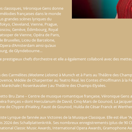
ces classiques, Véronique Gens donne
 mélodies françaises dans le monde
 plus grandes scènes lyriques du
 Tokyo, Cleveland, Vienne, Prague,
oscou, Genève, Édimbourg, Royal
tsoper de Vienne, Opéra de Paris,
e Bruxelles, Liceu de Barcelone,
 Opera d’Amsterdam ainsi qu’aux
zbourg, de Glyndebourne…
n de prestigieux chefs d’orchestre et elle a également collaboré avec des me
s des Carmélites
(Madame Lidoine)
à Munich et à Paris au Théâtre des Champs
rovence, Médée de Charpentier au Teatro Real, les Contes d'Hoffmann à la F
La Maréchale ( Rosenkavalier ) au Théâtre des Champs-Elysées.
lazzetto Bru Zane – Centre de musique romantique française, Véronique Gens 
Opéra français » dont Herculanum de David, Cinq-Mars de Gounod, La Jacquer
eine de Chypre d’Halévy, Faust de Gounod, Hulda de César Franck et Werthe
ste Lyrique de l’année aux Victoires de la Musique Classique. Elle est élue "
is 2024 des Schallplattenkritik. Ses nombreux enregistrements (plus de 90 C
national Classic Music Awards, International Opera Awards, Gramophone Awa