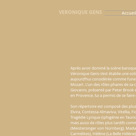
VERONIQUE GENS
Accuei
B i o g r a p h
ie
Après avoir dominé la scène baroqu
Véronique Gens s’est établie une soli
aujourd’hui considérée comme l’une 
Mozart. L’un des rôles phares de sa 
Giovanni, présenté par Peter Brook e
en Provence, lui a permis de se fair
Son répertoire est composé des plu
Elvira, Contessa Almaviva, Vitellia, Fi
Tragédie Lyrique (Iphigénie en Taurid
mais aussi de rôles plus tardifs comm
(Meistersinger von Nürnberg), Mada
Carmélites), Hélène (La Belle Hélène)