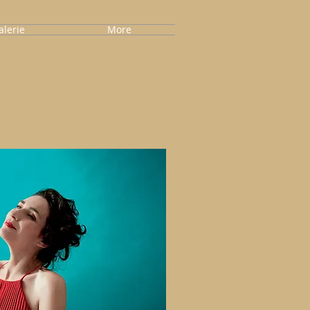
alerie
More