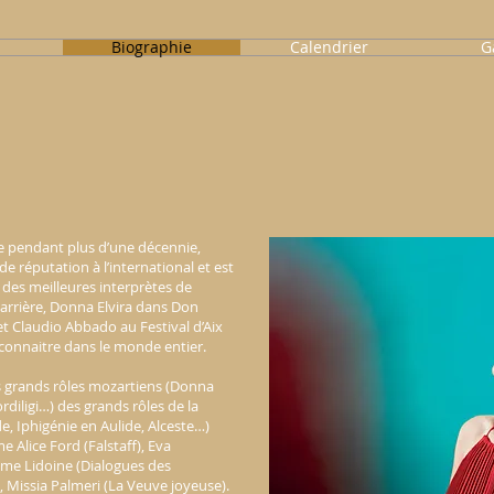
l
Biographie
Calendrier
G
e pendant plus d’une décennie,
de réputation à l’international et est
des meilleures interprètes de
carrière, Donna Elvira dans Don
t Claudio Abbado au Festival d’Aix
e connaitre dans le monde entier.
s grands rôles mozartiens (Donna
ordiligi…) des grands rôles de la
e, Iphigénie en Aulide, Alceste…)
e Alice Ford (Falstaff), Eva
me Lidoine (Dialogues des
, Missia Palmeri (La Veuve joyeuse).