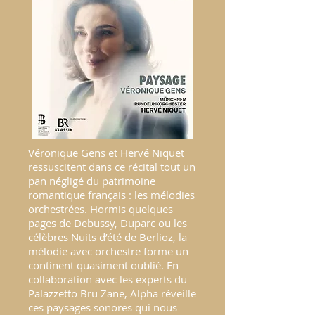
Véronique Gens et Hervé Niquet
ressuscitent dans ce récital tout un
pan négligé du patrimoine
romantique français : les mélodies
orchestrées. Hormis quelques
pages de Debussy, Duparc ou les
célèbres Nuits d’été de Berlioz, la
mélodie avec orchestre forme un
continent quasiment oublié. En
collaboration avec les experts du
Palazzetto Bru Zane, Alpha réveille
ces paysages sonores qui nous