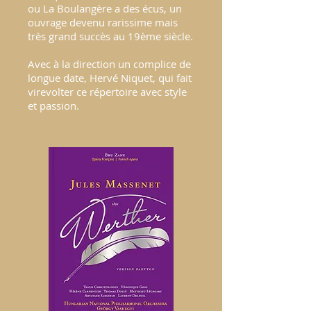
ou La Boulangère a des écus, un
ouvrage devenu rarissime mais
très grand succès au 19ème siècle.
Avec à la direction un complice de
longue date, Hervé Niquet, qui fait
virevolter ce répertoire avec style
et passion.