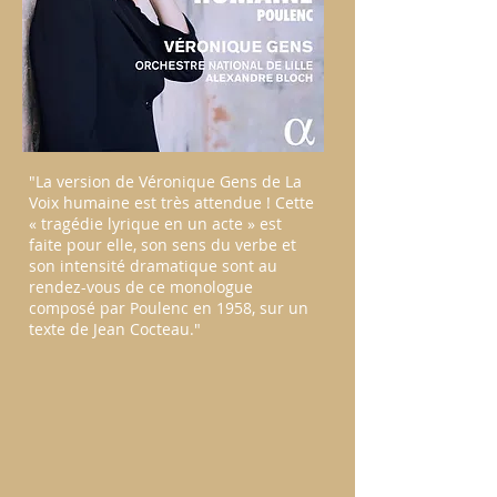
"La version de Véronique Gens de La
Voix humaine est très attendue ! Cette
« tragédie lyrique en un acte » est
faite pour elle, son sens du verbe et
son intensité dramatique sont au
rendez-vous de ce monologue
composé par Poulenc en 1958, sur un
texte de Jean Cocteau."