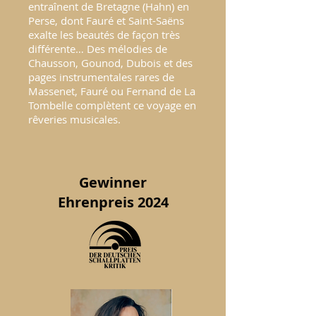
entraînent de Bretagne (Hahn) en
Perse, dont Fauré et Saint-Saëns
exalte les beautés de façon très
différente… Des mélodies de
Chausson, Gounod, Dubois et des
pages instrumentales rares de
Massenet, Fauré ou Fernand de La
Tombelle complètent ce voyage en
rêveries musicales.
Gewinner
Ehrenpreis 2024