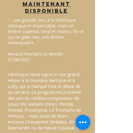
Maintenant
disponible
"...une grande voix, à la technique
classique et impeccable, mais un
timbre superbe, rond et charnu. Et, ce
qui ne gâte rien, une diction
remarquable..."
Renaud Machart, Le Monde
21/08/2021
À propos
Véronique Gens signe ici son grand
retour à la musique baroque et à
Lully, qui a marqué tout le début de
sa carrière. Ce programme présente
des airs du célèbre compositeur de
Louis XIV, extraits d'Atys, Persée,
Alceste, Proserpine, Le Triomphe de
l'Amour... mais aussi de Marc-
Antoine Charpentier (Médée), d'Henry
Desmarets ou de Pascal Collasse. Des